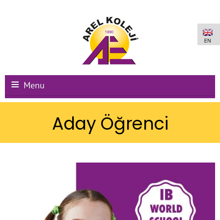
Menu
Ana Sayfa
Aday Öğrenci
Kurumsal
Okullarımız
Uluslararası Programlar
Kampüs Olanakları
Kayıt-Kabul