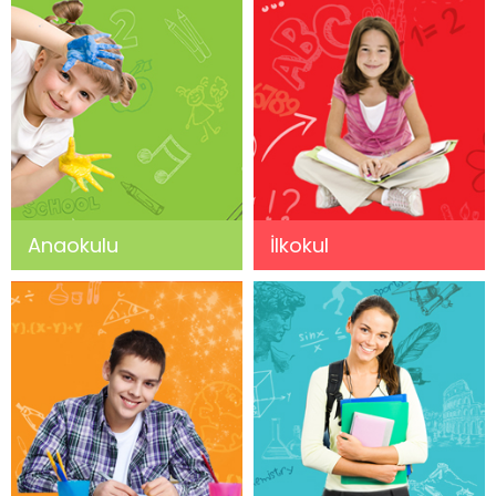
Anaokulu
İlkokul