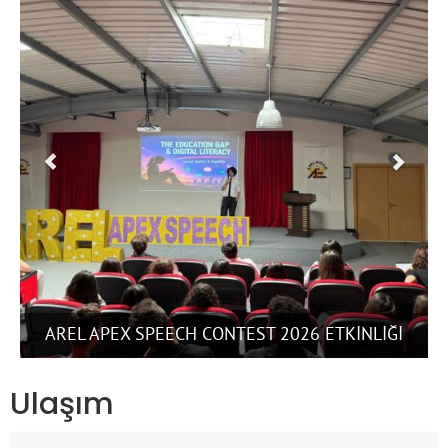
İLKOKUL ÖĞRENCİLERİMİZ DRA
EST 2026 ETKİNLİĞİ
-SONGÜL BOZAC
Ulaşım