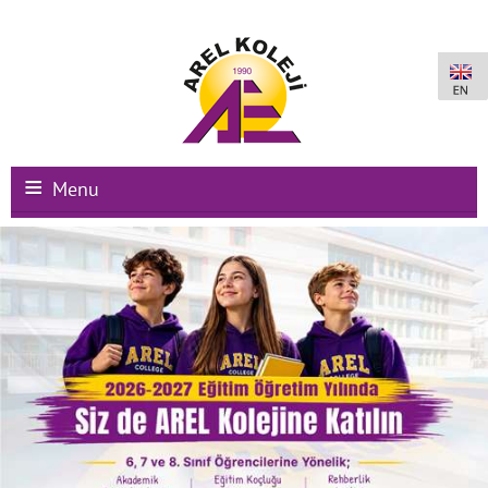
Menu
Ana Sayfa
Kurumsal
Okullarımız
Uluslararası Programlar
Kampüs Olanakları
Kayıt-Kabul