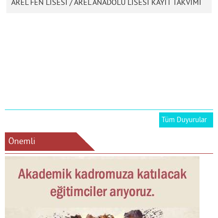
AREL FEN LİSESİ / AREL ANADOLU LİSESİ KAYIT TAKVİMİ
Tüm Duyurular
Önemli