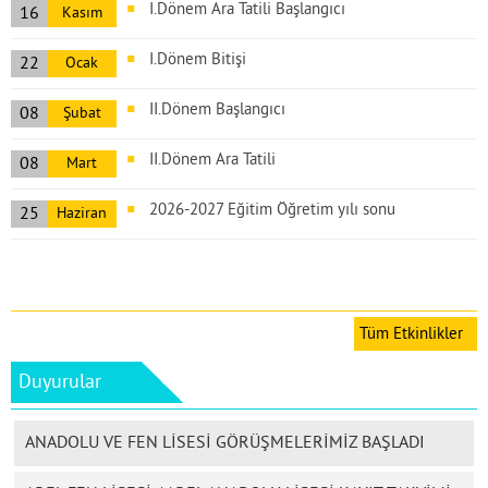
I.Dönem Ara Tatili Başlangıcı
16
Kasım
I.Dönem Bitişi
22
Ocak
II.Dönem Başlangıcı
08
Şubat
II.Dönem Ara Tatili
08
Mart
2026-2027 Eğitim Öğretim yılı sonu
25
Haziran
Okulların Açılışı
14
Eylül
Tüm Etkinlikler
Duyurular
ANADOLU VE FEN LİSESİ GÖRÜŞMELERİMİZ BAŞLADI