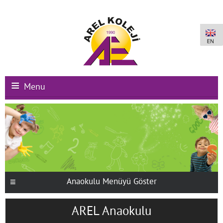
Menu
Ana Sayfa
Kurumsal
Okullarımız
Uluslararası Programlar
Anaokulu Menüyü Göster
Kampüs Olanakları
AREL Anaokulu
Kayıt-Kabul