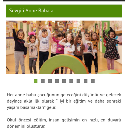
Sevgili Anne Babalar
İletişim
Her anne baba çocuğunun geleceğini düşünür ve gelecek
deyince akla ilk olarak ‘‘ iyi bir eğitim ve daha sonraki
yaşam basamakları’’ gelir.
Okul öncesi eğitim, insan gelişimin en hızlı, en duyarlı
dönemini oluşturur.