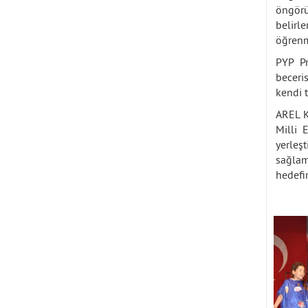
öngörü
belirle
öğrenm
PYP Pr
beceri
kendi 
AREL K
Milli 
yerleş
sağlam
hedefim