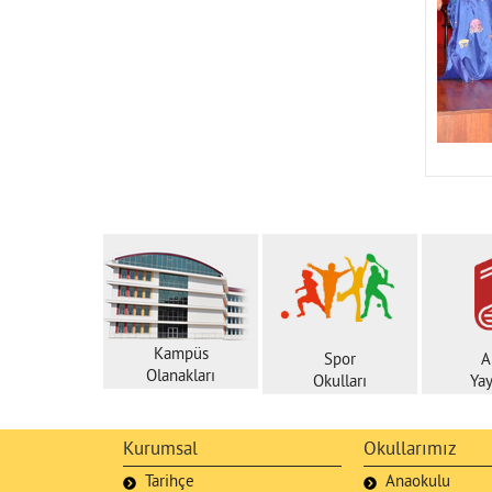
Kampüs
Spor
A
Olanakları
Okulları
Yay
Kurumsal
Okullarımız
Tarihçe
Anaokulu