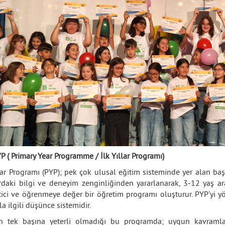
P ( Primary Year Programme / İlk Yıllar Programı)
llar Programı (PYP); pek çok ulusal eğitim sisteminde yer alan başa
rdaki bilgi ve deneyim zenginliğinden yararlanarak, 3-12 yaş aras
tici ve öğrenmeye değer bir öğretim programı oluşturur. PYP’yi yö
la ilgili düşünce sistemidir.
in tek başına yeterli olmadığı bu programda; uygun kavramları