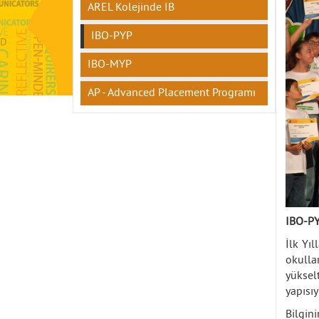
AREL Kolejinde IB
IBO-PYP
IBO-MYP
AP - Advanced Placement Programı
IBO-PY
İlk Yı
okulla
yüksel
yapısıy
Bilgin