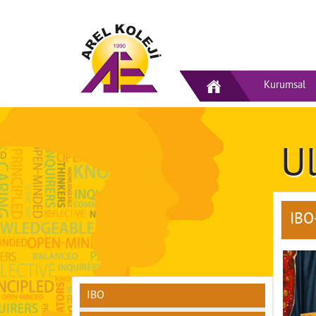
Kurumsal
Ul
IBO
IBO