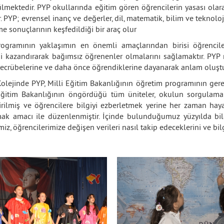
lmektedir. PYP okullarında eğitim gören öğrencilerin yasası olara
r. PYP; evrensel inanç ve değerler, dil, matematik, bilim ve teknolo
e sonuçlarının keşfedildiği bir araç olur
ogramının yaklaşımın en önemli amaçlarından birisi öğrencile
si kazandırarak bağımsız öğrenenler olmalarını sağlamaktır. PYP 
tecrübelerine ve daha önce öğrendiklerine dayanarak anlam oluştu
olejinde PYP, Milli Eğitim Bakanlığının öğretim programının gere
Eğitim Bakanlığının öngördüğü tüm üniteler, okulun sorgulama 
tirilmiş ve öğrencilere bilgiyi ezberletmek yerine her zaman ha
ak amacı ile düzenlenmiştir. İçinde bulunduğumuz yüzyılda bilg
iz, öğrencilerimize değişen verileri nasıl takip edeceklerini ve bil