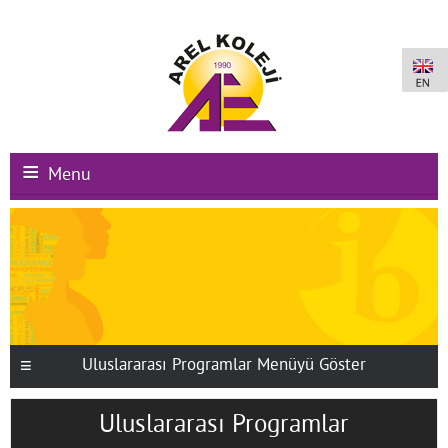
Menu
Ana Sayfa
Kurumsal
Okullarımız
Uluslararası Programlar
Uluslararası Programlar Menüyü Göster
Kampüs Olanakları
Uluslararası Programlar
Kayıt-Kabul