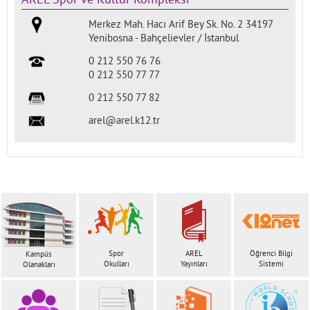
AREL Spor ve Kültür Kompleksi
Merkez Mah. Hacı Arif Bey Sk. No. 2 34197
Yenibosna - Bahçelievler / İstanbul
0 212 550 76 76
0 212 550 77 77
0 212 550 77 82
arel@arel.k12.tr
Spor
AREL
Öğrenci Bilgi
Kampüs
Okulları
Yayınları
Sistemi
Olanakları