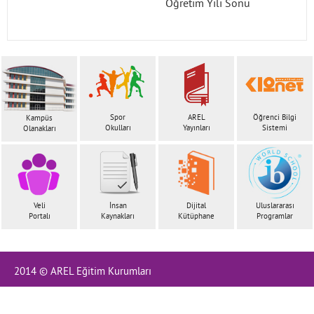
Öğretim Yılı Sonu
İletişim
Spor
AREL
Öğrenci Bilgi
Kampüs
Okulları
Yayınları
Sistemi
Olanakları
Veli
İnsan
Dijital
Uluslararası
Portalı
Kaynakları
Kütüphane
Programlar
2014 © AREL Eğitim Kurumları