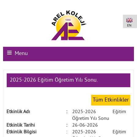
Menu
Ana Sayfa
2025-2026 Eğitim Öğretim Yılı Sonu.
Kurumsal
Okullarımız
Tüm Etkinlikler
Uluslararası Programlar
Etkinlik Adı
:
2025-2026 Eğitim
Öğretim Yılı Sonu
Kampüs Olanakları
Etkinlik Tarihi
:
26-06-2026
Etkinlik Bilgisi
:
2025-2026 Eğitim
Kayıt-Kabul