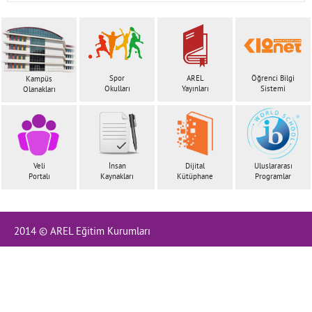
İletişim
Spor
AREL
Öğrenci Bilgi
Kampüs
Okulları
Yayınları
Sistemi
Olanakları
Veli
İnsan
Dijital
Uluslararası
Portalı
Kaynakları
Kütüphane
Programlar
2014 © AREL Eğitim Kurumları