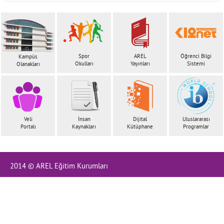
İletişim
Spor
AREL
Öğrenci Bilgi
Kampüs
Okulları
Yayınları
Sistemi
Olanakları
Veli
İnsan
Dijital
Uluslararası
Portalı
Kaynakları
Kütüphane
Programlar
2014 © AREL Eğitim Kurumları