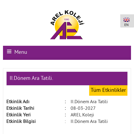
Menu
Ana Sayfa
II.Dönem Ara Tatili.
Kurumsal
Tüm Etkinlikler
Okullarımız
Etkinlik Adı
:
II.Dönem Ara Tatili
Uluslararası Programlar
Etkinlik Tarihi
:
08-03-2027
Etkinlik Yeri
:
AREL Koleji
Kampüs Olanakları
Etkinlik Bilgisi
:
II.Dönem Ara Tatili
Kayıt-Kabul