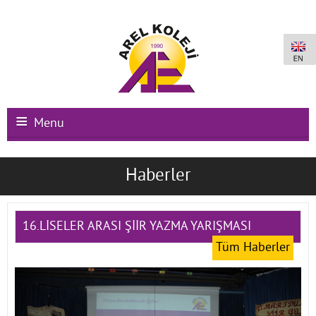
Menu
Ana Sayfa
Haberler
Kurumsal
Okullarımız
16.LİSELER ARASI ŞİİR YAZMA YARIŞMASI
Tüm Haberler
Uluslararası Programlar
Kampüs Olanakları
Kayıt-Kabul