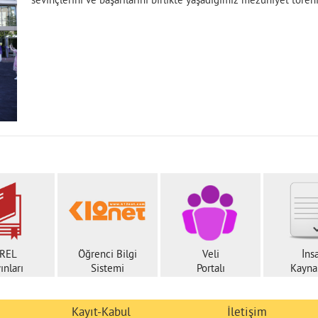
sevinçlerini ve başarılarını birlikte yaşadığımız mezuniyet töreni
REL
Öğrenci Bilgi
Veli
İns
ınları
Sistemi
Portalı
Kaynak
Kayıt-Kabul
İletişim