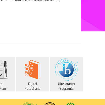
 keplerini atmalarıyla birlikte son buldu.
an
Dijital
Uluslararası
ları
Kütüphane
Programlar