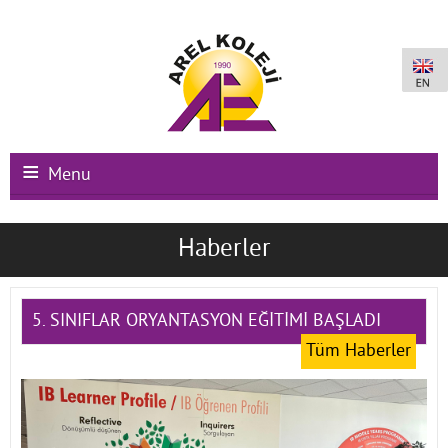
Menu
Ana Sayfa
Haberler
Kurumsal
Okullarımız
5. SINIFLAR ORYANTASYON EĞİTİMİ BAŞLADI
Tüm Haberler
Uluslararası Programlar
Kampüs Olanakları
Kayıt-Kabul