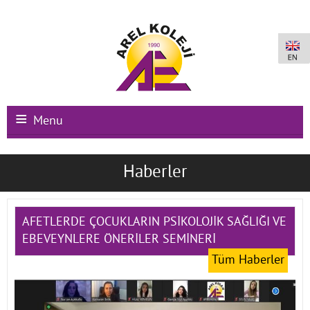
Menu
Ana Sayfa
Haberler
Kurumsal
Okullarımız
AFETLERDE ÇOCUKLARIN PSİKOLOJİK SAĞLIĞI VE
EBEVEYNLERE ÖNERİLER SEMİNERİ
Uluslararası Programlar
Tüm Haberler
Kampüs Olanakları
Kayıt-Kabul