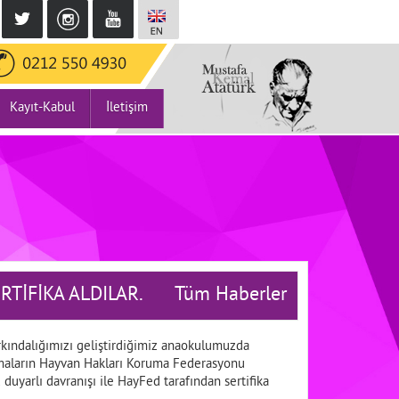
Kayıt-Kabul
İletişim
İFİKA ALDILAR.
Tüm Haberler
rkındalığımızı geliştirdiğimiz anaokulumuzda
mamaların Hayvan Hakları Koruma Federasyonu
duyarlı davranışı ile HayFed tarafından sertifika