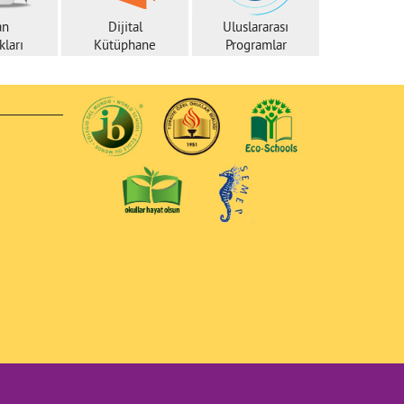
an
Dijital
Uluslararası
ları
Kütüphane
Programlar