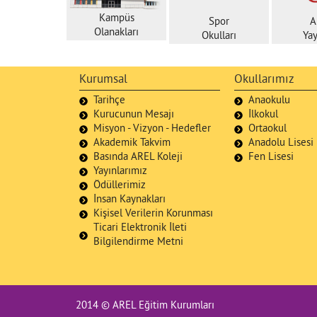
Kampüs
Spor
A
Olanakları
Okulları
Yay
Kurumsal
Okullarımız
Tarihçe
Anaokulu
Kurucunun Mesajı
İlkokul
Misyon - Vizyon - Hedefler
Ortaokul
Akademik Takvim
Anadolu Lisesi
Basında AREL Koleji
Fen Lisesi
Yayınlarımız
Ödüllerimiz
İnsan Kaynakları
Kişisel Verilerin Korunması
Ticari Elektronik İleti
Bilgilendirme Metni
2014 © AREL Eğitim Kurumları