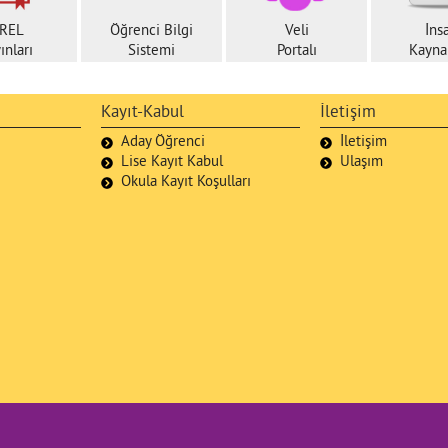
REL
Öğrenci Bilgi
Veli
İns
ınları
Sistemi
Portalı
Kaynak
Kayıt-Kabul
İletişim
Aday Öğrenci
İletişim
Lise Kayıt Kabul
Ulaşım
Okula Kayıt Koşulları