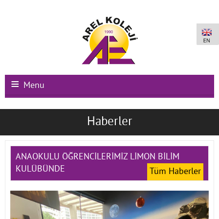
Menu
Ana Sayfa
Haberler
Kurumsal
Okullarımız
ANAOKULU ÖĞRENCİLERİMİZ LİMON BİLİM
KULÜBÜNDE
Tüm Haberler
Uluslararası Programlar
Kampüs Olanakları
Kayıt-Kabul