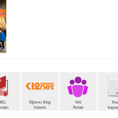
REL
Öğrenci Bilgi
Veli
İns
ınları
Sistemi
Portalı
Kaynak