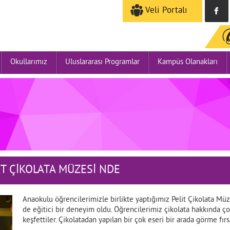
Veli Portalı
Okullarımız
Uluslararası Programlar
Kampüs Olanakları
T ÇİKOLATA MÜZESİ NDE
Anaokulu öğrencilerimizle birlikte yaptığımız Pelit Çikolata M
de eğitici bir deneyim oldu. Öğrencilerimiz çikolata hakkında ç
keşfettiler. Çikolatadan yapılan bir çok eseri bir arada görme fırs