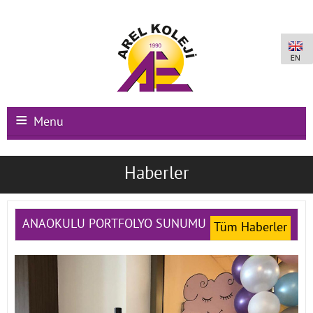
Menu
Ana Sayfa
Haberler
Kurumsal
Okullarımız
ANAOKULU PORTFOLYO SUNUMU
Tüm Haberler
Uluslararası Programlar
Kampüs Olanakları
Kayıt-Kabul