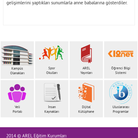
gelişimlerini yaptıkları sunumlarla anne babalarına gösterdiler.
Spor
AREL
Öğrenci Bilgi
Kampüs
Okulları
Yayınları
Sistemi
Olanakları
Veli
İnsan
Dijital
Uluslararası
Portalı
Kaynakları
Kütüphane
Programlar
2014 © AREL Eğitim Kurumları