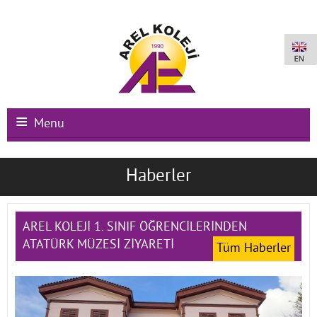
Menu
Ana Sayfa
Haberler
Kurumsal
Okullarımız
AREL KOLEJİ 1. SINIF ÖĞRENCİLERİNDEN
ATATÜRK MÜZESİ ZİYARETİ
Tüm Haberler
Uluslararası Programlar
Kampüs Olanakları
Kayıt-Kabul