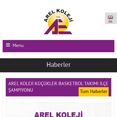
Menu
Ana Sayfa
Haberler
Kurumsal
Okullarımız
AREL KOLEJİ KÜÇÜKLER BASKETBOL TAKIMI İLÇE
ŞAMPİYONU
Tüm Haberler
Uluslararası Programlar
Kampüs Olanakları
Kayıt-Kabul