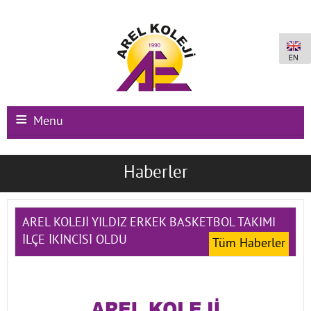
Menu
Ana Sayfa
Haberler
Kurumsal
Okullarımız
AREL KOLEJİ YILDIZ ERKEK BASKETBOL TAKIMI
İLÇE İKİNCİSİ OLDU
Tüm Haberler
Uluslararası Programlar
Kampüs Olanakları
Kayıt-Kabul