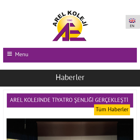
Menu
Ana Sayfa
Haberler
Kurumsal
Okullarımız
AREL KOLEJİNDE TİYATRO ŞENLİĞİ GERÇEKLEŞTİ
Tüm Haberler
Uluslararası Programlar
Kampüs Olanakları
Kayıt-Kabul