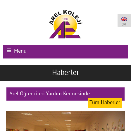
Menu
Ana Sayfa
Haberler
Kurumsal
Okullarımız
Arel Öğrencileri Yardım Kermesinde
Tüm Haberler
Uluslararası Programlar
Kampüs Olanakları
Kayıt-Kabul