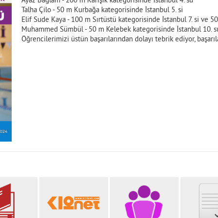
Ayaz Bağlam - 200 m Karışık kategorisinde İstanbul 4. sü
Talha Çilo - 50 m Kurbağa kategorisinde İstanbul 5. si
Elif Sude Kaya - 100 m Sırtüstü kategorisinde İstanbul 7. si ve 50
Muhammed Sümbül - 50 m Kelebek kategorisinde İstanbul 10. s
Öğrencilerimizi üstün başarılarından dolayı tebrik ediyor, başarıl