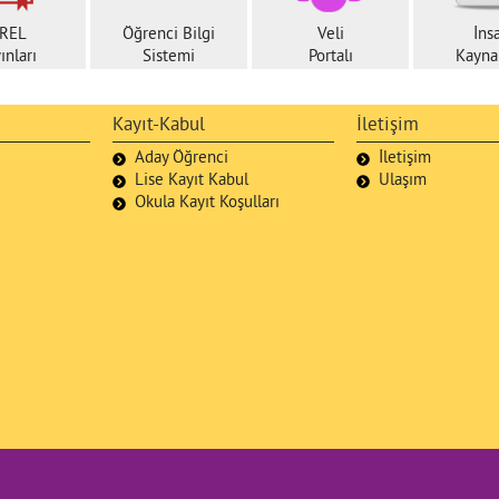
REL
Öğrenci Bilgi
Veli
İns
ınları
Sistemi
Portalı
Kaynak
Kayıt-Kabul
İletişim
Aday Öğrenci
İletişim
Lise Kayıt Kabul
Ulaşım
Okula Kayıt Koşulları