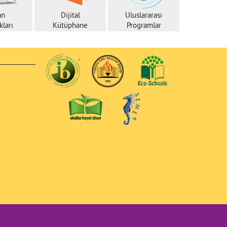
an
Dijital
Uluslararası
ları
Kütüphane
Programlar