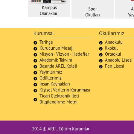
Kampüs
Spor
A
Olanakları
Okulları
Yay
Kurumsal
Okullarımız
Tarihçe
Anaokulu
Kurucunun Mesajı
İlkokul
Misyon - Vizyon - Hedefler
Ortaokul
Akademik Takvim
Anadolu Lisesi
Basında AREL Koleji
Fen Lisesi
Yayınlarımız
Ödüllerimiz
İnsan Kaynakları
Kişisel Verilerin Korunması
Ticari Elektronik İleti
Bilgilendirme Metni
2014 © AREL Eğitim Kurumları