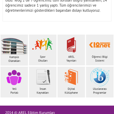
oldu. Teog 2 de 7 öğrencimiz tüm soruları doğru yanıtlarken, 14
öğrencimiz sadece 1 yanlış yaptı. Tüm öğrencilerimizi ve
öğretmenlerimizi gösterdikleri başarıdan dolayı kutluyoruz.
Spor
AREL
Öğrenci Bilgi
Kampüs
Okulları
Yayınları
Sistemi
Olanakları
Veli
İnsan
Dijital
Uluslararası
Portalı
Kaynakları
Kütüphane
Programlar
2014 © AREL Eğitim Kurumları