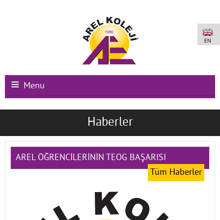
Menu
Ana Sayfa
Haberler
Kurumsal
Okullarımız
AREL ÖĞRENCİLERİNİN TEOG BAŞARISI
Tüm Haberler
Uluslararası Programlar
Kampüs Olanakları
Kayıt-Kabul