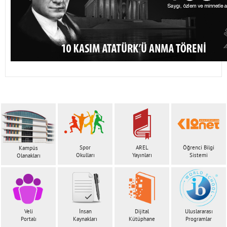
Spor
AREL
Öğrenci Bilgi
Kampüs
Okulları
Yayınları
Sistemi
Olanakları
Veli
İnsan
Dijital
Uluslararası
Portalı
Kaynakları
Kütüphane
Programlar