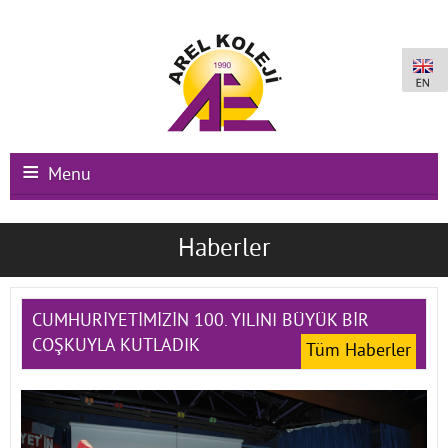
Menu
Ana Sayfa
Haberler
Kurumsal
Okullarımız
CUMHURİYETİMİZİN 100. YILINI BÜYÜK BİR
COŞKUYLA KUTLADIK
Tüm Haberler
Uluslararası Programlar
Kampüs Olanakları
Kayıt-Kabul