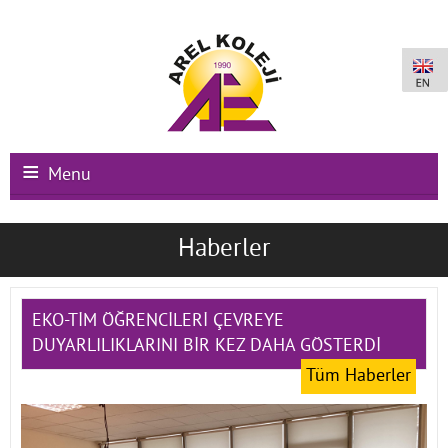
Menu
Ana Sayfa
Haberler
Kurumsal
Okullarımız
EKO-TİM ÖĞRENCİLERİ ÇEVREYE
DUYARLILIKLARINI BİR KEZ DAHA GÖSTERDİ
Uluslararası Programlar
Tüm Haberler
Kampüs Olanakları
Kayıt-Kabul