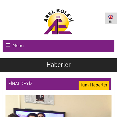
Menu
Ana Sayfa
Haberler
Kurumsal
Okullarımız
FİNALDEYİZ
Tüm Haberler
Uluslararası Programlar
Kampüs Olanakları
Kayıt-Kabul