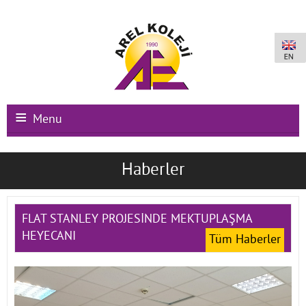
Menu
Ana Sayfa
Haberler
Kurumsal
Okullarımız
FLAT STANLEY PROJESİNDE MEKTUPLAŞMA
HEYECANI
Tüm Haberler
Uluslararası Programlar
Kampüs Olanakları
Kayıt-Kabul