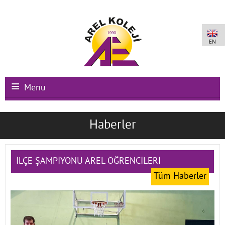
Menu
Ana Sayfa
Haberler
Kurumsal
Okullarımız
İLÇE ŞAMPİYONU AREL ÖĞRENCİLERİ
Tüm Haberler
Uluslararası Programlar
Kampüs Olanakları
Kayıt-Kabul