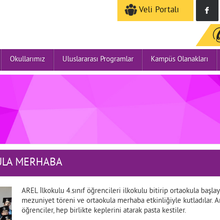
Veli Portalı
Okullarımız
Uluslararası Programlar
Kampüs Olanakları
ULA MERHABA
AREL İlkokulu 4.sınıf öğrencileri ilkokulu bitirip ortaokula ba
mezuniyet töreni ve ortaokula merhaba etkinliğiyle kutladılar. A
öğrenciler, hep birlikte keplerini atarak pasta kestiler.