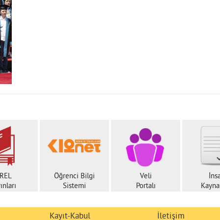
REL
Öğrenci Bilgi
Veli
İns
ınları
Sistemi
Portalı
Kaynak
Kayıt-Kabul
İletişim