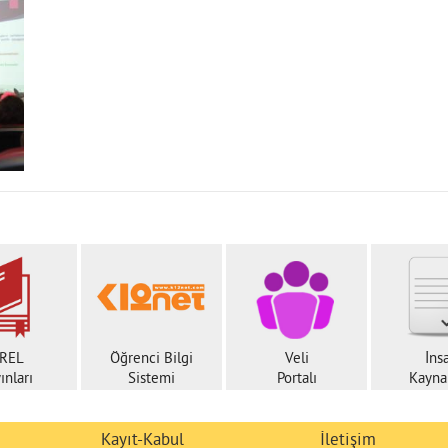
REL
Öğrenci Bilgi
Veli
İns
ınları
Sistemi
Portalı
Kaynak
Kayıt-Kabul
İletişim