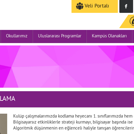
Veli Portalı
Okullarımız
Uluslararası Programlar
Kampüs Olanakları
DLAMA
Kulüp çalışmalarımızda kodlama heyecanı 1. sınıflarımızda hem d
Bilgisayarsız etkinliklerle strateji kurmayı, bilgisayar başında i
Algoritmik düşünmenin en eğlenceli haliyle tanışan öğrencile