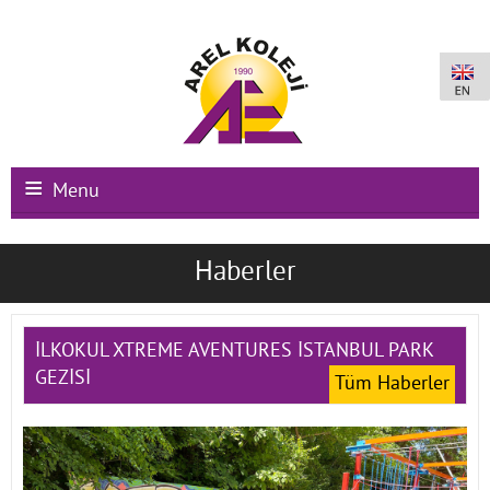
Menu
Ana Sayfa
Haberler
Kurumsal
Okullarımız
İLKOKUL XTREME AVENTURES İSTANBUL PARK
GEZİSİ
Tüm Haberler
Uluslararası Programlar
Kampüs Olanakları
Kayıt-Kabul