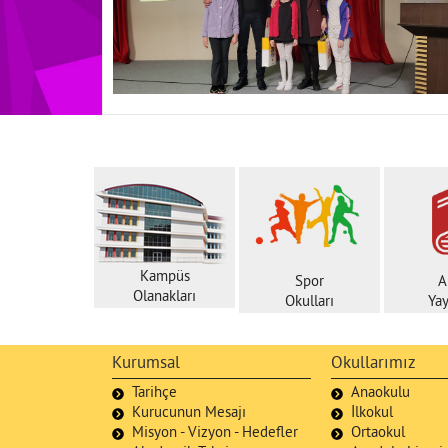
Kampüs
Spor
A
Olanakları
Okulları
Yay
Kurumsal
Okullarımız
Tarihçe
Anaokulu
Kurucunun Mesajı
İlkokul
Misyon - Vizyon - Hedefler
Ortaokul