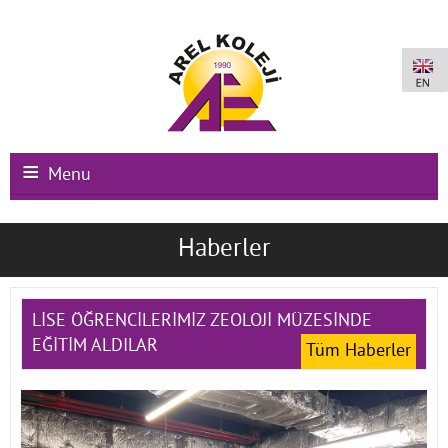
Menu
Ana Sayfa
Haberler
Kurumsal
Okullarımız
LİSE ÖĞRENCİLERİMİZ ZEOLOJİ MÜZESİNDE
EĞİTİM ALDILAR
Tüm Haberler
Uluslararası Programlar
Kampüs Olanakları
Kayıt-Kabul