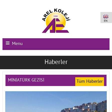
Menu
Ana Sayfa
Haberler
Kurumsal
Okullarımız
MİNİATÜRK GEZİSİ
Tüm Haberler
Uluslararası Programlar
Kampüs Olanakları
Kayıt-Kabul