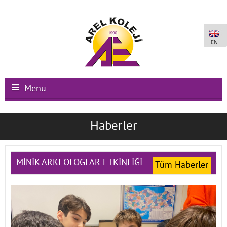
Menu
Ana Sayfa
Haberler
Kurumsal
Okullarımız
MİNİK ARKEOLOGLAR ETKİNLİĞİ
Tüm Haberler
Uluslararası Programlar
Kampüs Olanakları
Kayıt-Kabul