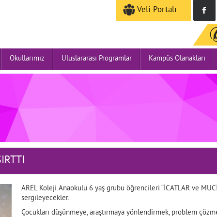
Veli Portalı
Okullarımız
Uluslararası Programlar
Kampüs Olanakları
IRTTI
AREL Koleji Anaokulu 6 yaş grubu öğrencileri “İCATLAR ve MUCİT
sergileyecekler.
Çocukları düşünmeye, araştırmaya yönlendirmek, problem çözme y