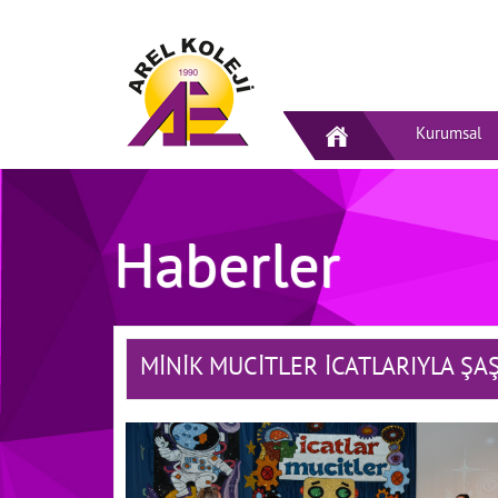
Kurumsal
Haberler
MİNİK MUCİTLER İCATLARIYLA ŞAŞ