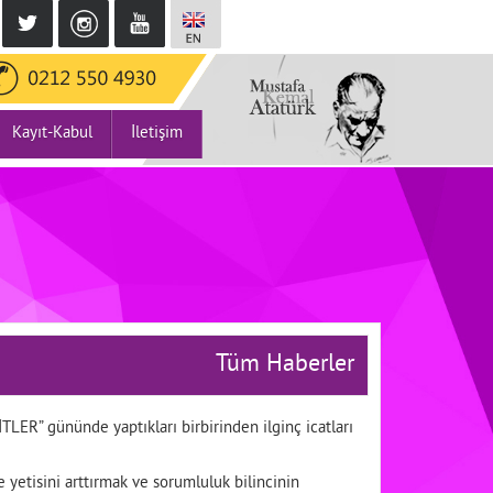
Kayıt-Kabul
İletişim
Tüm Haberler
LER” gününde yaptıkları birbirinden ilginç icatları
etisini arttırmak ve sorumluluk bilincinin