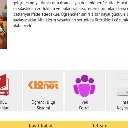
gelişmesine yardımcı olmak amacıyla düzenlenen “İcatlar-Mucitl
karşılaştıkları zorluklara ve onları rahatsız eden durumlara karşı
icatlarıyla ifade edecekler. Öğrenciler sınırsız bir hayal gücüyle 
paylaşacaklar. Miniklerin yaşadıkları sorunlara ürettikleri çöz
olabilecek.
REL
Öğrenci Bilgi
Veli
İns
ınları
Sistemi
Portalı
Kaynak
Kayıt-Kabul
İletişim