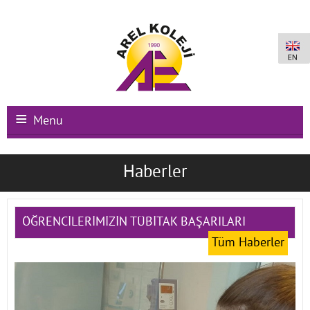
Menu
Ana Sayfa
Haberler
Kurumsal
Okullarımız
ÖĞRENCİLERİMİZİN TÜBİTAK BAŞARILARI
Tüm Haberler
Uluslararası Programlar
Kampüs Olanakları
Kayıt-Kabul