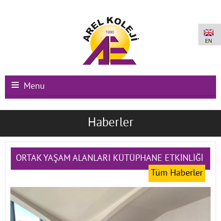
Menu
Ana Sayfa
Haberler
Kurumsal
Okullarımız
ORTAK YAŞAM ALANLARI KÜTÜPHANE ETKİNLİĞİ
Tüm Haberler
Uluslararası Programlar
Kampüs Olanakları
Kayıt-Kabul