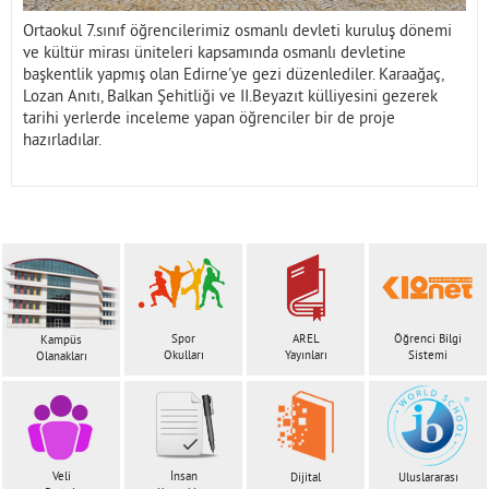
Ortaokul 7.sınıf öğrencilerimiz osmanlı devleti kuruluş dönemi
ve kültür mirası üniteleri kapsamında osmanlı devletine
başkentlik yapmış olan Edirne'ye gezi düzenlediler. Karaağaç,
Lozan Anıtı, Balkan Şehitliği ve II.Beyazıt külliyesini gezerek
tarihi yerlerde inceleme yapan öğrenciler bir de proje
hazırladılar.
Spor
AREL
Öğrenci Bilgi
Kampüs
Okulları
Yayınları
Sistemi
Olanakları
Veli
İnsan
Dijital
Uluslararası