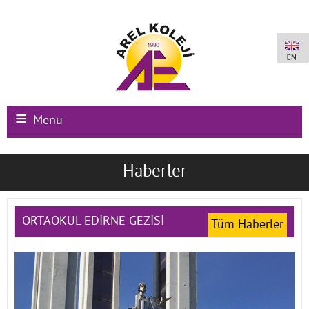
Menu
Ana Sayfa
Haberler
Kurumsal
Okullarımız
ORTAOKUL EDİRNE GEZİSİ
Tüm Haberler
Uluslararası Programlar
Kampüs Olanakları
Kayıt-Kabul