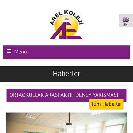
Menu
Ana Sayfa
Haberler
Kurumsal
Okullarımız
ORTAOKULLAR ARASI AKTİF DENEY YARIŞMASI
Tüm Haberler
Uluslararası Programlar
Kampüs Olanakları
Kayıt-Kabul