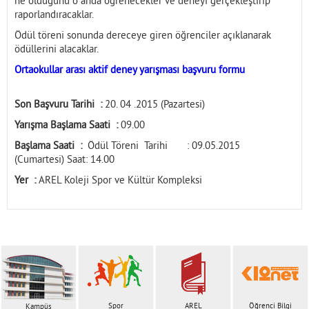
ne olduğunu o anda öğrenecekler ve deneyi gerçekleştirip
raporlandıracaklar.
Ödül töreni sonunda dereceye giren öğrenciler açıklanarak
ödüllerini alacaklar.
Ortaokullar arası aktif deney yarışması başvuru formu
Son Başvuru Tarihi :
20. 04 .2015 (Pazartesi)
Yarışma Başlama Saati :
09.00
Başlama Saati :
Ödül Töreni Tarihi : 09.05.2015
(Cumartesi) Saat: 14.00
Yer :
AREL Koleji Spor ve Kültür Kompleksi
Spor
AREL
Öğrenci Bilgi
Kampüs