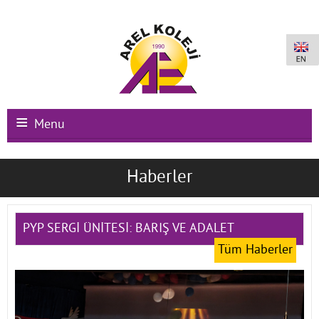
Menu
Ana Sayfa
Haberler
Kurumsal
Okullarımız
PYP SERGİ ÜNİTESİ: BARIŞ VE ADALET
Tüm Haberler
Uluslararası Programlar
Kampüs Olanakları
Kayıt-Kabul