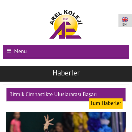
Menu
Ana Sayfa
Haberler
Kurumsal
Okullarımız
Ritmik Cimnastikte Uluslararası Başarı
Tüm Haberler
Uluslararası Programlar
Kampüs Olanakları
Kayıt-Kabul