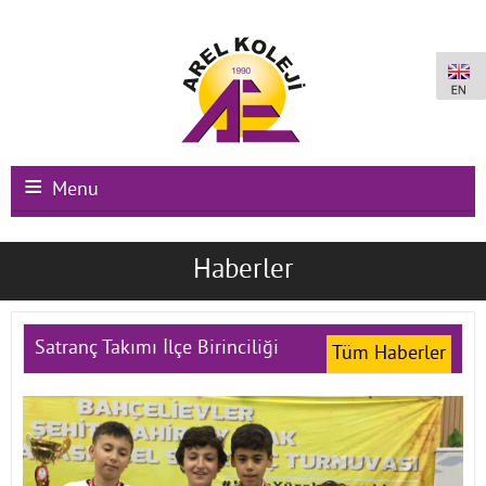
Menu
Ana Sayfa
Haberler
Kurumsal
Okullarımız
Satranç Takımı İlçe Birinciliği
Tüm Haberler
Uluslararası Programlar
Kampüs Olanakları
Kayıt-Kabul