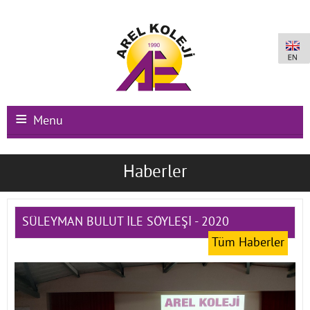
Menu
Ana Sayfa
Haberler
Kurumsal
Okullarımız
SÜLEYMAN BULUT İLE SÖYLEŞİ - 2020
Tüm Haberler
Uluslararası Programlar
Kampüs Olanakları
Kayıt-Kabul