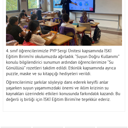
İletişim
4. sınıf öğrencilerimizle PYP Sergi Ünitesi kapsamında İSKİ
Eğitim Birimi’ni okulumuzda ağırladık. “Suyun Doğru Kullanımı”
konulu bilgilendirici sunumun ardından öğrencilerimize “Su
Gönüllüsü” rozetleri takdim edildi. Etkinlik kapsamında ayrıca
puzzle, maske ve su kitapçığı hediyeleri verildi.
Öğrencilerimiz şarkılar söyleyip dans ederek keyifli anlar
yaşarken suyun yaşamımızdaki önemi ve iklim krizinin su
kaynakları üzerindeki etkileri konusunda farkındalık kazandı. Bu
değerli iş birliği için İSKİ Eğitim Birimi’ne teşekkür ederiz.