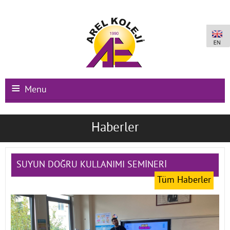
Menu
Ana Sayfa
Haberler
Kurumsal
Okullarımız
SUYUN DOĞRU KULLANIMI SEMİNERİ
Tüm Haberler
Uluslararası Programlar
Kampüs Olanakları
Kayıt-Kabul