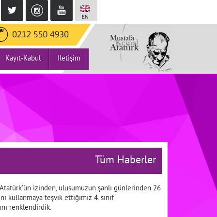
Kayıt-Kabul
İletişim
Tüm Haberler
al Atatürk’ün izinden, ulusumuzun şanlı günlerinden 26
ni kullanmaya teşvik ettiğimiz 4. sınıf
ını renklendirdik.