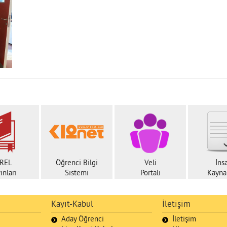
REL
Öğrenci Bilgi
Veli
İns
ınları
Sistemi
Portalı
Kaynak
Kayıt-Kabul
İletişim
Aday Öğrenci
İletişim