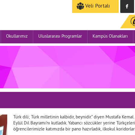
Veli Portalı
Okullarımız
Uluslararası Programlar
Kampüs Olanakları
Türk dili; Türk milletinin kalbidir, beynidir.” diyen Mustafa Kem
Eylül Dil Bayramı’nı kutladık. Yabancı sözcükler yerine Türkçeleri
öğrencilerimizle katımızda bir pano hazırladık, ilkokul koridorlar