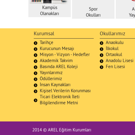
Kampüs
Spor
A
Olanakları
Okulları
Yay
Kurumsal
Okullarımız
Tarihçe
Anaokulu
Kurucunun Mesajı
İlkokul
Misyon - Vizyon - Hedefler
Ortaokul
Akademik Takvim
Anadolu Lisesi
Basında AREL Koleji
Fen Lisesi
Yayınlarımız
Ödüllerimiz
İnsan Kaynakları
Kişisel Verilerin Korunması
Ticari Elektronik İleti
Bilgilendirme Metni
2014 © AREL Eğitim Kurumları