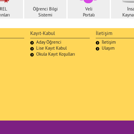
REL
Öğrenci Bilgi
Veli
İns
ınları
Sistemi
Portalı
Kaynak
Kayıt-Kabul
İletişim
Aday Öğrenci
İletişim
Lise Kayıt Kabul
Ulaşım
Okula Kayıt Koşulları