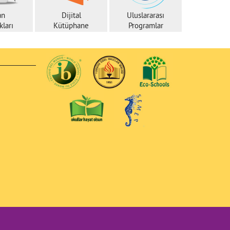
an
Dijital
Uluslararası
ları
Kütüphane
Programlar