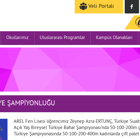
Veli Portalı
Okullarımız
Uluslararası Programlar
Kampüs Olanakları
İYE ŞAMPİYONLUĞU
AREL Fen Lisesi öğrencimiz Zeynep Azra ERTUNÇ, Türkiye Sualt
Açık Yaş Bireysel Türkiye Bahar Şampiyonası’nda 50-100-200m çif
Türkiye Şampiyonasında 50-100-200-400m kadınlarda çift pale